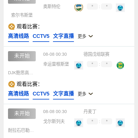
奥斯特伦
*
:
*
索尔韦斯堡
观看比赛：
高清线路
CCTV5
文字直播
更多
08-08 00:30
德国戊组联赛
未开始
幸运雷根斯堡
*
:
*
DJK鲍思高班贝格
观看比赛：
高清线路
CCTV5
文字直播
更多
08-08 00:30
丹麦丁
未开始
戈尔斯列夫
*
:
*
耐拉石巴勒鲁普