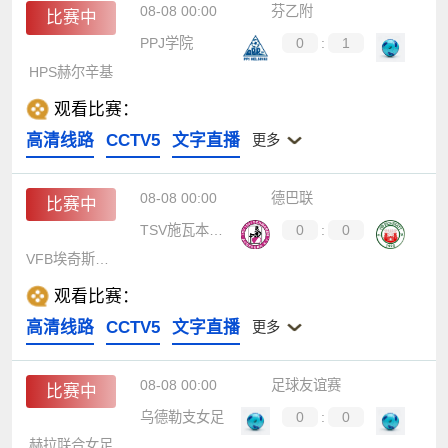
08-08 00:00
芬乙附
比赛中
PPJ学院
0
:
1
HPS赫尔辛基
观看比赛：
高清线路
CCTV5
文字直播
更多
08-08 00:00
德巴联
比赛中
TSV施瓦本奥格斯堡
0
:
0
VFB埃奇斯塔特
观看比赛：
高清线路
CCTV5
文字直播
更多
08-08 00:00
足球友谊赛
比赛中
乌德勒支女足
0
:
0
赫拉联合女足