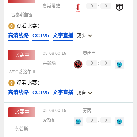
鲁斯塔维
0
:
0
古泰斯鱼雷
观看比赛：
高清线路
CCTV5
文字直播
更多
08-08 00:15
奥丙西
比赛中
莱歇瑙
0
:
0
WSG蒂洛尔 II
观看比赛：
高清线路
CCTV5
文字直播
更多
08-08 00:15
芬丙
比赛中
爱斯柏
0
:
0
努普斯