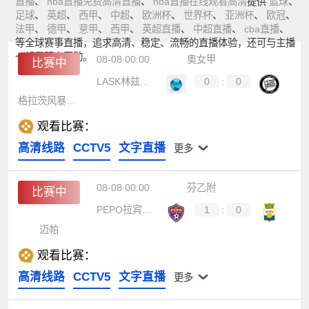
直播
、
nba直播免费高清直播
、
nba直播在线观看高清
提供
篮球
、
足球
、
英超
、
西甲
、
中超
、
欧洲杯
、
世界杯
、
亚洲杯
、
欧冠
、
法甲
、
德甲
、
意甲
、
西甲
、
英超直播
、
中超直播
、
cba直播
、
等全球赛事直播，追求高清、稳定、流畅的直播体验，还可与主播
一起零距离互动。
08-08 00:00
奥女甲
比赛中
LASK林兹女足
0
:
0
格拉茨风暴女足
观看比赛：
高清线路
CCTV5
文字直播
更多
08-08 00:00
芬乙附
比赛中
PEPO拉宾兰塔
1
:
0
迈帕
观看比赛：
高清线路
CCTV5
文字直播
更多