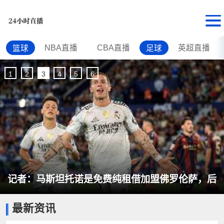
NBA直播
CBA直播
英超直播
篮球
足球
1
2
3
4
5
6
记者：马斯坦托诺是免费纯租借加盟佛罗伦萨，后
最新资讯
者承担全额薪水