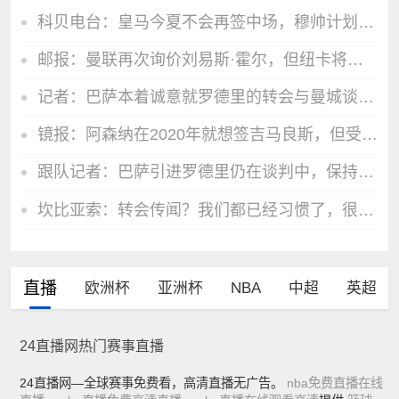
科贝电台：皇马今夏不会再签中场，穆帅计划让B席踢主力
邮报：曼联再次询价刘易斯·霍尔，但纽卡将尽一切努力留人
记者：巴萨本着诚意就罗德里的转会与曼城谈判，此事仍在磋商当中
镜报：阿森纳在2020年就想签吉马良斯，但受限于预算谈判未能推进
跟队记者：巴萨引进罗德里仍在谈判中，保持冷静
坎比亚索：转会传闻？我们都已经习惯了，很自豪能够代表尤文图斯
直播
欧洲杯
亚洲杯
NBA
中超
英超
24直播网热门赛事直播
24直播网—全球赛事免费看，高清直播无广告。
nba免费直播在线